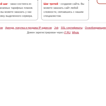
ой шаг
- заказ хостинга из
Шаг третий
- создание сайта. Вы
агаемых тарифных планов.
можете заказать сайт любой
 вы можете заказать у нас
сложности, связавшись с нашим
овку выделенного сервера.
специалистом.
ов
·
Аренда, покупка и продажа IP-адресов
·
Job
·
SSL-сертификаты
·
Освобождающие
Домен зарегистрирован через
i7.RU
.
Whois