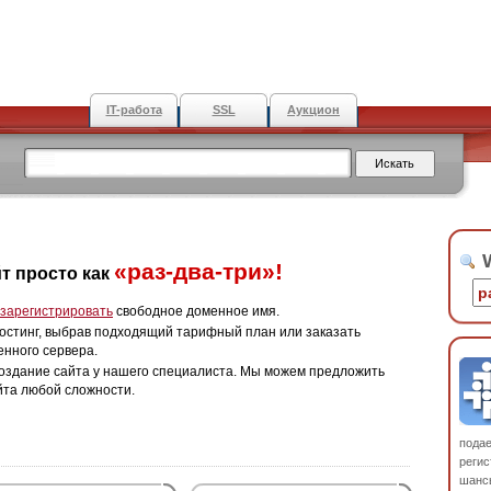
IT-работа
SSL
Аукцион
W
«раз-два-три»!
т просто как
зарегистрировать
свободное доменное имя.
остинг, выбрав подходящий тарифный план или заказать
енного сервера.
оздание сайта у нашего специалиста. Мы можем предложить
йта любой сложности.
пода
регис
шанс